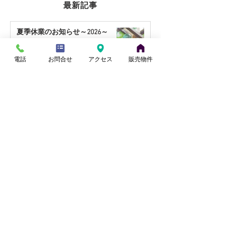
最新記事
夏季休業のお知らせ～2026～
sezonhouse
【桶川市川田谷・東南角
【北本市中丸・国
5 日前
電話
お問合せ
アクセス
販売物件
地】リフォーム住宅｜9月
至近】リフォー
販売予定
月販売予定
【上尾市壱丁目東・南向き】リフ
ォーム住宅 10月販売予定
小山
11 時間前
【桶川市坂田】4LDK・駐車2台
可！リフォーム戸建て
田中
2 日前