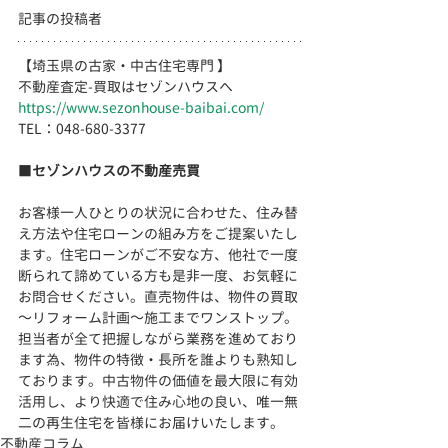
記事の投稿者
【埼玉県の古家・中古住宅専門 】
不動産査定-買取はセゾンハウスへ
https://www.sezonhouse-baibai.com/
TEL：048-680-3377 　  
■
セゾンハウスの不動産売買
お客様一人ひとりの状況に合わせた、住み替
え方法や住宅ローンの組み方をご提案いたし
ます。住宅ローンがご不安な方、他社で一度
断られて諦めている方も是非一度、お気軽に
お問合せください。直売物件は、物件の買取
～リフォーム計画～施工までワンストップ。
担当者が全て把握しながら業務を進めており
ます為、物件の特徴・長所を誰よりも熟知し
ております。
中古物件の価値を最大限に有効
活用し、より快適で住み心地の良い、
唯一無
二の再生住宅を皆様にお届けいたします。
不動産コラム