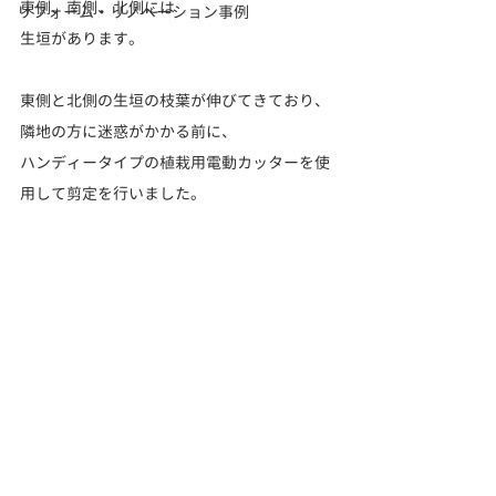
東側、南側、北側には
リフォーム・リノベーション事例
生垣があります。
東側と北側の生垣の枝葉が伸びてきており、
隣地の方に迷惑がかかる前に、
ハンディータイプの植栽用電動カッターを使
用して剪定を行いました。