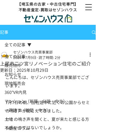
【埼玉県の古家・中古住宅専門】
不動産査定-買取はセゾンハウス
記事
全ての記事
セゾンハウス売買事業部
全ての記事
2024年7月9日
読了時間: 2分
上尾市二ツ宮リノベーション住宅のご紹介
販売物件
更新日：
2025年10月29日
お知らせ
こんにちは、セゾンハウス売買事業部でござ
現地販売会
います。
360°VR内見
マンション（新築・分譲・中古）
7月7日の朝、出社途中に近くの公園からセミ
一戸建て（新築・中古）
の鳴き声が聞こえてきました。
土地
セミの鳴き声を聞くと、夏が来たと感じる方
も多いのではないでしょうか。
不動産コラム