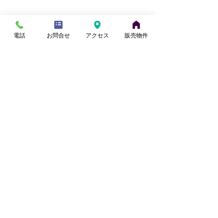
電話
お問合せ
アクセス
販売物件
最新記事
【桶川市坂田】4LDK・駐車2台
可！リフォーム戸建て
【さいたま市西区】角地
【桶川市川田谷
田中
1 日前
約30坪の住宅用地を販売
地】リフォーム