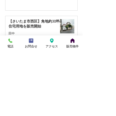
【さいたま市西区】角地約30坪の
住宅用地を販売開始
田中
7月28日
電話
お問合せ
アクセス
販売物件
【桶川市川田谷・東南角地】リフ
ォーム住宅｜9月販売予定
小山
7月27日
【蓮田駅徒歩17分】リフォーム住
宅｜9月販売予定
田中
7月21日