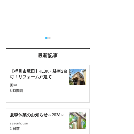
最新記事
【桶川市坂田】4LDK・駐車2台
可！リフォーム戸建て
【桶川市坂田】4LDK・駐
【さいたま市西
田中
8 時間前
車2台可！リフォーム戸建
約30坪の住宅用
て
開始
夏季休業のお知らせ～2026～
sezonhouse
3 日前