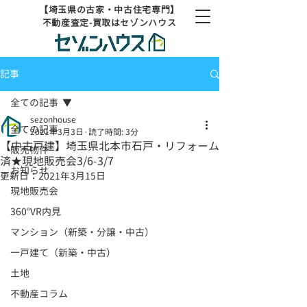
【埼玉県の古家・中古住宅専門】
不動産査定-買取はセゾンハウス
記事
全ての記事
sezonhouse
全ての記事
2021年3月3日
読了時間: 3分
【中古戸建】埼玉県北本市石戸・リフォーム
販売物件
済★現地販売会3/6-3/7
お知らせ
更新日：
2021年3月15日
現地販売会
360°VR内見
マンション（新築・分譲・中古）
一戸建て（新築・中古）
土地
不動産コラム