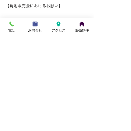
【現地販売会におけるお願い】
新型コロナウイルス感染防止のため「アルコ
ールによる手の消毒」「マスクの着用を含む
電話
お問合せ
アクセス
販売物件
咳エチケット」へのご協力をお願いします。
建物入口にアルコール消毒液を設置しており
ますのでご利用ください。また、スタッフが
マスクを着用して対応いたします。予めご了
承ください。
記事の投稿者