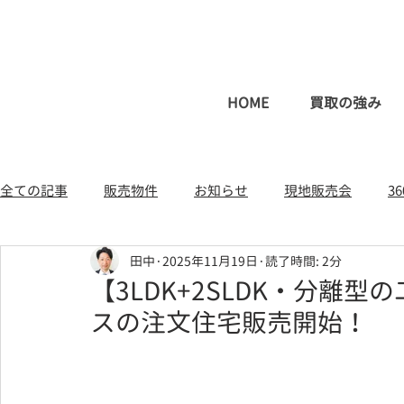
HOME
買取の強み
全ての記事
販売物件
お知らせ
現地販売会
3
田中
2025年11月19日
読了時間: 2分
一戸建て（新築・中古）
土地
不動産コラム
【3LDK+2SLDK・分離
スの注文住宅販売開始！