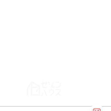
概要
仲介業者様へ
お知らせ
中古住宅専門】
はセゾンハウス