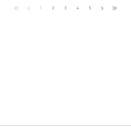
1
2
3
4
5
​買取の強み
買取事例
買取の流れ
会社
プライバシーポリシー
お問い合わせ
GoogleMAPで見る
沼区東大宮5-10-10
30～17：30 ※WEBは24時間受付中
【埼玉県の古家・
不動産査定-買取