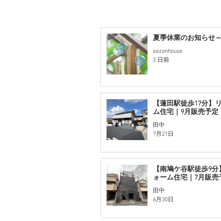
夏季休業のお知らせ～2
sezonhouse
2 日前
【蓮田駅徒歩17分】
ム住宅｜9月販売予定
田中
7月21日
【南鳩ケ谷駅徒歩9分
ォーム住宅｜7月販売
田中
6月30日