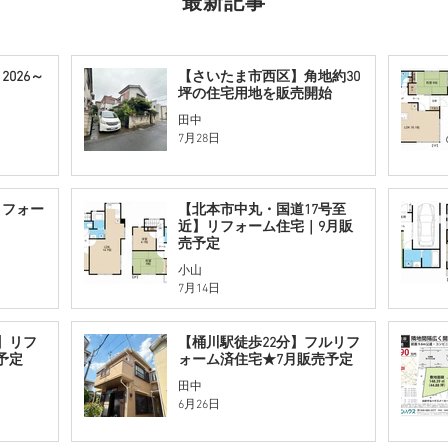
最新記事
026～
【さいたま市西区】角地約30
坪の住宅用地を販売開始
田中
7月28日
リフォー
【北本市中丸・国道17号至
近】リフォーム住宅｜9月販
売予定
小山
7月14日
】リフ
【桶川駅徒歩22分】フルリフ
予定
ォーム済住宅★7月販売予定
田中
6月26日