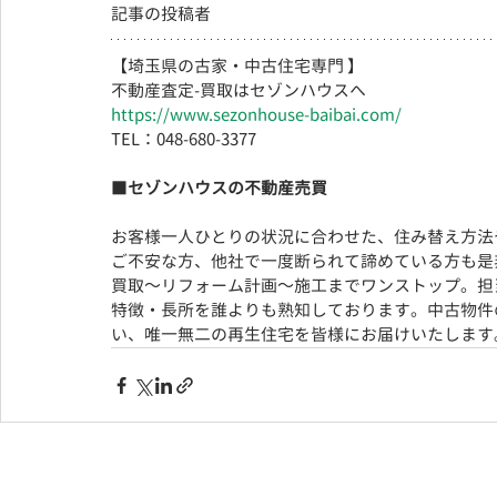
記事の投稿者
【埼玉県の古家・中古住宅専門 】
不動産査定-買取はセゾンハウスへ
https://www.sezonhouse-baibai.com/
TEL：048-680-3377 　  
■
セゾンハウスの不動産売買
お客様一人ひとりの状況に合わせた、住み替え方法
ご不安な方、他社で一度断られて諦めている方も是
買取～リフォーム計画～施工までワンストップ。担
特徴・長所を誰よりも熟知しております。
中古物件
い、
唯一無二の再生住宅を皆様にお届けいたします