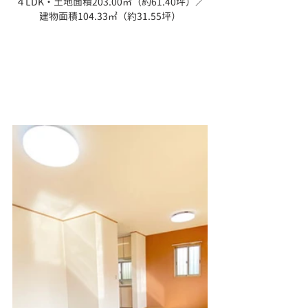
４LDK・土地面積203.00㎡（約61.40坪）／
建物面積104.33㎡（約31.55坪）