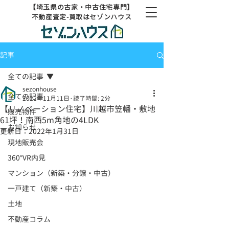
【埼玉県の古家・中古住宅専門】
不動産査定-買取はセゾンハウス
記事
全ての記事
sezonhouse
全ての記事
2021年11月11日
読了時間: 2分
【リノベーション住宅】川越市笠幡・敷地
販売物件
61坪！南西5m角地の4LDK
お知らせ
更新日：
2022年1月31日
現地販売会
360°VR内見
マンション（新築・分譲・中古）
一戸建て（新築・中古）
土地
不動産コラム