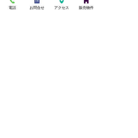
電話
お問合せ
アクセス
販売物件
最新記事
夏季休業のお知らせ～2026～
sezonhouse
【桶川市川田谷・東南角
【蓮田駅徒歩17
3 日前
地】リフォーム住宅｜9月
ォーム住宅｜9
販売予定
【さいたま市西区】角地約30坪の