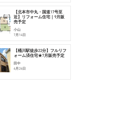
【北本市中丸・国道17号至
近】リフォーム住宅｜9月販
売予定
小山
7月14日
【桶川駅徒歩22分】フルリフ
ォーム済住宅★7月販売予定
田中
6月26日
概要
仲介業者様へ
お知らせ