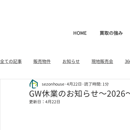
HOME
買取の強み
全ての記事
販売物件
お知らせ
現地販売会
3
sezonhouse
4月22日
読了時間: 1分
一戸建て（新築・中古）
土地
不動産コラム
GW休業のお知らせ～2026
更新日：
4月22日