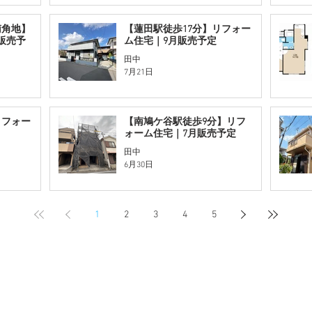
南角地】
【蓮田駅徒歩17分】リフォー
販売予
ム住宅｜9月販売予定
田中
7月21日
リフォー
【南鳩ケ谷駅徒歩9分】リフ
ォーム住宅｜7月販売予定
田中
6月30日
1
2
3
4
5
​買取の強み
買取事例
買取の流れ
会社
プライバシーポリシー
お問い合わせ