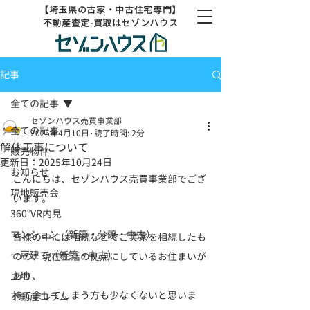
【埼玉県の古家・中古住宅専門】
不動産査定-買取はセゾンハウス
記事
全ての記事
セゾンハウス売買事業部
全ての記事
2025年4月10日
読了時間: 2分
解体工事について
販売物件
更新日：
2025年10月24日
お知らせ
こんにちは、セゾンハウス売買事業部でござ
現地販売会
います。
360°VR内見
マンション（新築・分譲・中古）
皆様の中には相続などでご実家を相続したも
一戸建て（新築・中古）
のの、現在生活の拠点にしているお住まいが
土地
あり、
持て余してしまう方も少なくないと思いま
不動産コラム