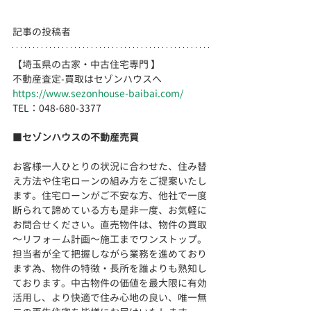
記事の投稿者
【埼玉県の古家・中古住宅専門 】
不動産査定-買取はセゾンハウスへ
https://www.sezonhouse-baibai.com/
TEL：048-680-3377 　  
■
セゾンハウスの不動産売買
お客様一人ひとりの状況に合わせた、住み替
え方法や住宅ローンの組み方をご提案いたし
ます。住宅ローンがご不安な方、他社で一度
断られて諦めている方も是非一度、お気軽に
お問合せください。直売物件は、物件の買取
～リフォーム計画～施工までワンストップ。
担当者が全て把握しながら業務を進めており
ます為、物件の特徴・長所を誰よりも熟知し
ております。
中古物件の価値を最大限に有効
活用し、より快適で住み心地の良い、
唯一無