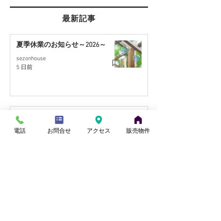
最新記事
夏季休業のお知らせ～2026～
sezonhouse
【桶川市川田谷・東南角
【北本市中丸・国
5 日前
地】リフォーム住宅｜9月
至近】リフォー
販売予定
月販売予定
【上尾市壱丁目東・南向き】リフ
ォーム住宅 10月販売予定
電話
お問合せ
アクセス
販売物件
小山
1 日前
【桶川市坂田】4LDK・駐車2台
可！リフォーム戸建て
田中