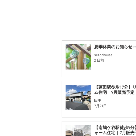
夏季休業のお知らせ～2
sezonhouse
2 日前
【蓮田駅徒歩17分】
ム住宅｜9月販売予定
田中
7月21日
【南鳩ケ谷駅徒歩9分
ォーム住宅｜7月販売