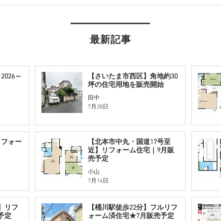
最新記事
026～
【さいたま市西区】角地約30
坪の住宅用地を販売開始
田中
7月28日
リフォー
【北本市中丸・国道17号至
近】リフォーム住宅｜9月販
売予定
小山
7月14日
】リフ
【桶川駅徒歩22分】フルリフ
予定
ォーム済住宅★7月販売予定