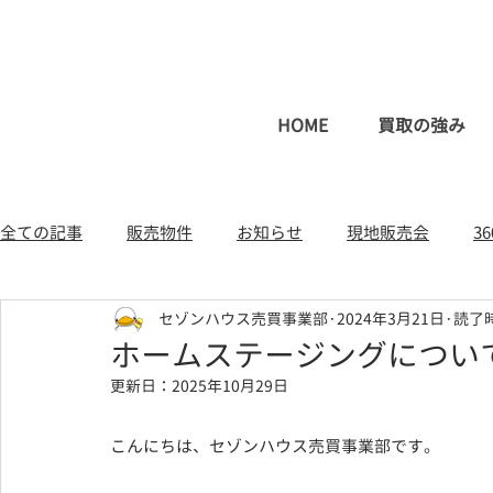
HOME
買取の強み
全ての記事
販売物件
お知らせ
現地販売会
3
セゾンハウス売買事業部
2024年3月21日
読了時
一戸建て（新築・中古）
土地
不動産コラム
ホームステージングについ
更新日：
2025年10月29日
こんにちは、セゾンハウス売買事業部です。