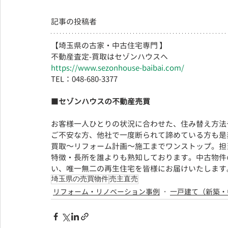
記事の投稿者
【埼玉県の古家・中古住宅専門 】
不動産査定-買取はセゾンハウスへ
https://www.sezonhouse-baibai.com/
TEL：048-680-3377 　  
■
セゾンハウスの不動産売買
お客様一人ひとりの状況に合わせた、住み替え方法
ご不安な方、他社で一度断られて諦めている方も是
買取～リフォーム計画～施工までワンストップ。担
特徴・長所を誰よりも熟知しております。
中古物件
い、
唯一無二の再生住宅を皆様にお届けいたします
埼玉県の売買物件
売主直売
リフォーム・リノベーション事例
一戸建て（新築・