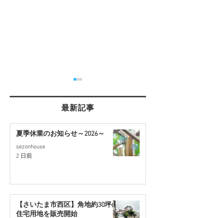
最新記事
夏季休業のお知らせ～2026～
sezonhouse
【北本市中丸・国道17号
【桶川駅徒歩15
2 日前
至近】リフォーム住宅｜9
ォーム住宅｜9
月販売予定
【さいたま市西区】角地約30坪の
住宅用地を販売開始