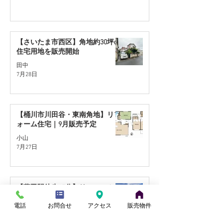
地】リフォーム住宅｜9月
ォーム住宅｜9
販売予定
【さいたま市西区】角地約30坪の
住宅用地を販売開始
田中
7月28日
【桶川市川田谷・東南角地】リフ
ォーム住宅｜9月販売予定
小山
7月27日
【蓮田駅徒歩17分】リフォーム住
宅｜9月販売予定
電話
お問合せ
アクセス
販売物件
田中
7月21日