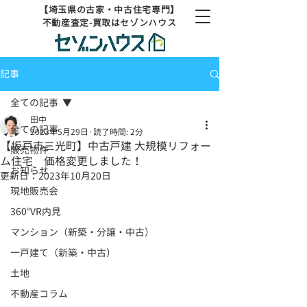
【埼玉県の古家・中古住宅専門】
不動産査定-買取はセゾンハウス
記事
全ての記事
田中
全ての記事
2023年5月29日
読了時間: 2分
【坂戸市三光町】中古戸建 大規模リフォー
販売物件
ム住宅 価格変更しました！
お知らせ
更新日：
2023年10月20日
現地販売会
360°VR内見
マンション（新築・分譲・中古）
一戸建て（新築・中古）
土地
不動産コラム