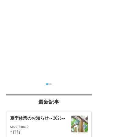
最新記事
夏季休業のお知らせ～2026～
sezonhouse
【桶川市川田谷・東南角
【蓮田駅徒歩17
2 日前