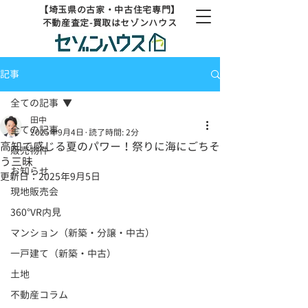
【埼玉県の古家・中古住宅専門】
不動産査定-買取はセゾンハウス
記事
全ての記事
田中
全ての記事
2025年9月4日
読了時間: 2分
高知で感じる夏のパワー！祭りに海にごちそ
販売物件
う三昧
お知らせ
更新日：
2025年9月5日
現地販売会
360°VR内見
マンション（新築・分譲・中古）
一戸建て（新築・中古）
土地
不動産コラム