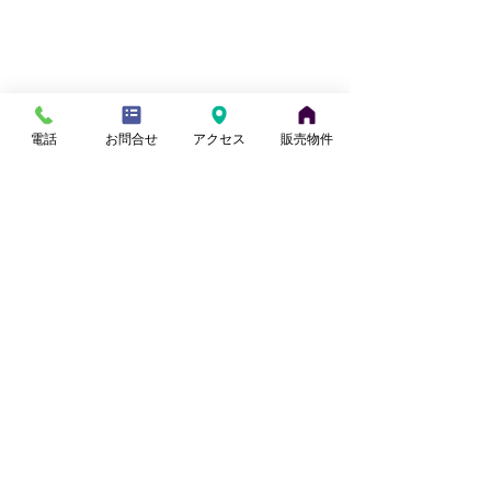
電話
お問合せ
アクセス
販売物件
室戸の海
記事の投稿者
【埼玉県の古家・中古住宅専門 】