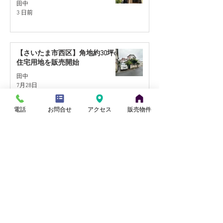
田中
3 日前
【さいたま市西区】角地約30坪の
住宅用地を販売開始
田中
7月28日
電話
お問合せ
アクセス
販売物件
【桶川市川田谷・東南角地】リフ
ォーム住宅｜9月販売予定
小山
7月27日
【蓮田駅徒歩17分】リフォーム住
宅｜9月販売予定
田中