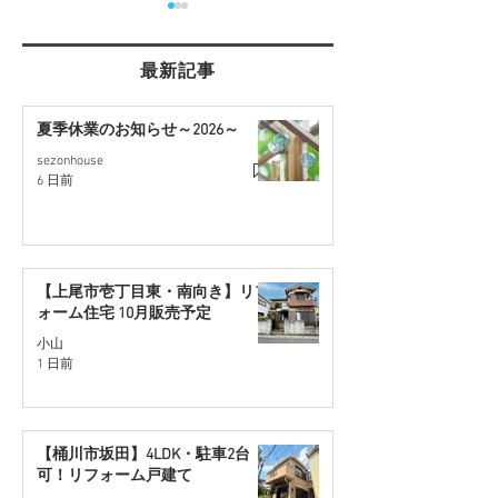
最新記事
春日部の魅力
夏季休業のお知らせ～2026～
sezonhouse
年末年始休業の
6 日前
～2025～
【上尾市壱丁目東・南向き】リフ
ォーム住宅 10月販売予定
小山
1 日前
【桶川市坂田】4LDK・駐車2台
可！リフォーム戸建て