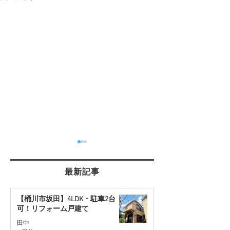
最新記事
【桶川市坂田】4LDK・駐車2台
可！リフォーム戸建て
【桶川市川田谷・東南角
【北本市中丸・国
田中