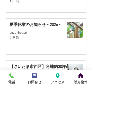
1 日前
地】リフォーム住宅｜9月
至近】リフォー
販売予定
月販売予定
夏季休業のお知らせ～2026～
sezonhouse
4 日前
【さいたま市西区】角地約30坪の
住宅用地を販売開始
田中
電話
お問合せ
アクセス
販売物件
7月28日
【桶川市川田谷・東南角地】リフ
ォーム住宅｜9月販売予定
小山
7月27日