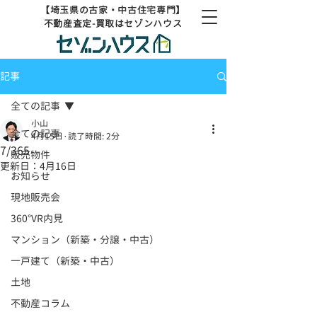
【埼玉県の古家・中古住宅専門】
不動産査定-買取はセゾンハウス
記事
全ての記事
小山
全ての記事
4月15日
読了時間: 2分
7/365
販売物件
更新日：
4月16日
お知らせ
現地販売会
360°VR内見
マンション（新築・分譲・中古）
一戸建て（新築・中古）
土地
不動産コラム