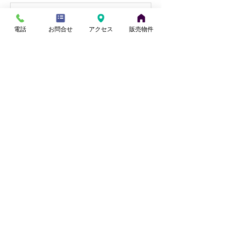
【北本市中丸・国道17号至近】リ
フォーム住宅｜9月販売予定
電話
お問合せ
アクセス
販売物件
小山
7月14日
【桶川駅徒歩15分】リフォーム住
宅｜9月販売予定
小山
7月11日
【南鳩ケ谷駅徒歩9分】リフォー
ム住宅｜7月販売予定
田中
6月30日