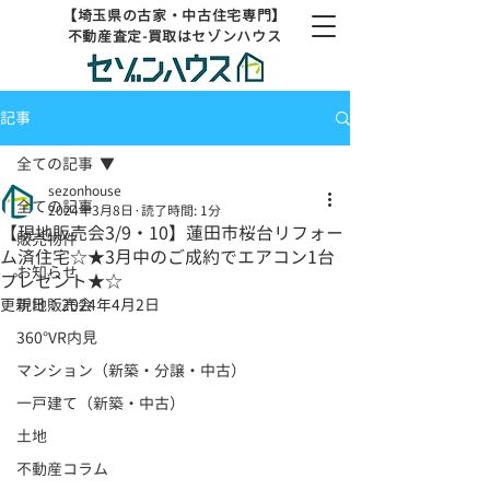
【埼玉県の古家・中古住宅専門】
不動産査定-買取はセゾンハウス
記事
全ての記事
sezonhouse
全ての記事
2024年3月8日
読了時間: 1分
【現地販売会3/9・10】蓮田市桜台リフォー
販売物件
ム済住宅☆★3月中のご成約でエアコン1台
お知らせ
プレゼント★☆
更新日：
現地販売会
2024年4月2日
360°VR内見
マンション（新築・分譲・中古）
一戸建て（新築・中古）
土地
不動産コラム