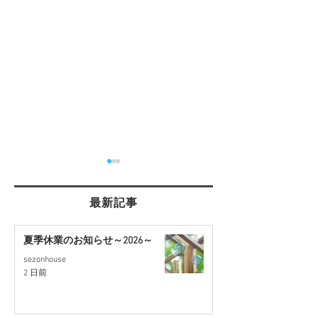
最新記事
夏季休業のお知らせ～2026～
sezonhouse
【桶川市川田谷・東南角
【蓮田駅徒歩17
2 日前
地】リフォーム住宅｜9月
ォーム住宅｜9
販売予定