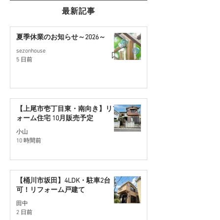
最新記事
夏季休業のお知らせ～2026～
sezonhouse
【さいたま市西区】角地
【桶川市川田谷
5 日前
約30坪の住宅用地を販売
地】リフォーム
開始
販売予定
【上尾市壱丁目東・南向き】リフ
ォーム住宅 10月販売予定
小山
10 時間前
【桶川市坂田】4LDK・駐車2台
可！リフォーム戸建て
田中
2 日前