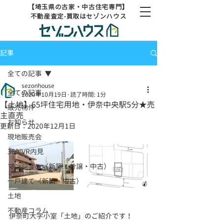
【埼玉県の古家・中古住宅専門】
不動産査定-買取はセゾンハウス
記事
全ての記事
sezonhouse
全ての記事
2020年10月19日
読了時間: 1分
【土地】65坪住宅用地・伊奈中央駅5分★売
販売物件
主直売
お知らせ
更新日：
2020年12月1日
現地販売会
360°VR内見
マンション（新築・分譲・中古）
一戸建て（新築・中古）
土地
不動産コラム
伊奈町大字小室「土地」のご紹介です！