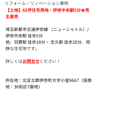
リフォーム・リノベーション事例
【土地】65坪住宅用地・伊奈中央駅5分★売
主直売
埼玉新都市交通伊奈線 （ニューシャトル）/ 
伊奈中央駅 徒歩5分　
他、羽貫駅 徒歩18分・ 志久駅 徒歩20分、
閑
静な住宅地です。
詳しく
は
お問合せ
ください！
所在地：北足立郡伊奈町大字小室9667（仮換
地：36街区7画地）