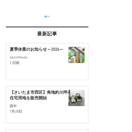
最新記事
夏季休業のお知らせ～2026～
sezonhouse
【桶川市川田谷・東南角
【蓮田駅徒歩17
2 日前
地】リフォーム住宅｜9月
ォーム住宅｜9
販売予定
【さいたま市西区】角地約30坪の
住宅用地を販売開始
田中
7月28日