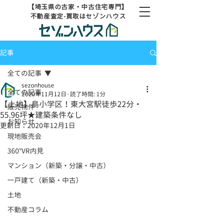
【埼玉県の古家・中古住宅専門】
不動産査定-買取はセゾンハウス
記事
全ての記事
sezonhouse
全ての記事
2020年11月12日
読了時間: 1分
【土地】島小学区！東大宮駅徒歩22分・
販売物件
55.96坪★建築条件なし
お知らせ
更新日：
2020年12月1日
現地販売会
360°VR内見
マンション（新築・分譲・中古）
一戸建て（新築・中古）
土地
不動産コラム