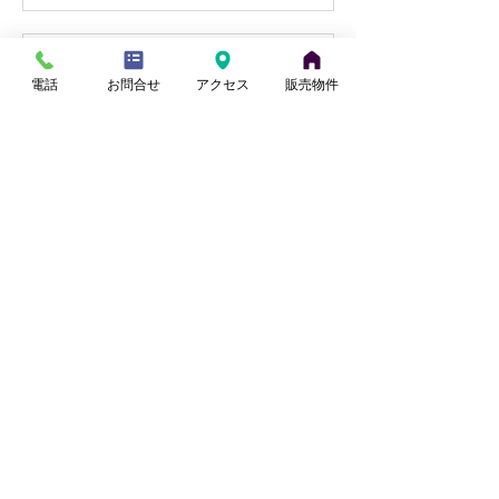
【北本市中丸・国道17号至近】リ
フォーム住宅｜9月販売予定
電話
お問合せ
アクセス
販売物件
小山
7月14日
【桶川駅徒歩15分】リフォーム住
宅｜9月販売予定
小山
7月11日
【南鳩ケ谷駅徒歩9分】リフォー
ム住宅｜7月販売予定
田中
6月30日