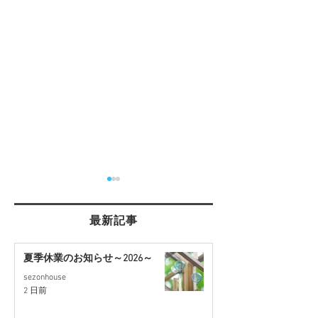
最新記事
春日部の魅力
夏季休業のお知らせ～2026～
sezonhouse
年末年始休業の
2 日前
～2025～