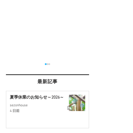
最新記事
夏季休業のお知らせ～2026～
sezonhouse
【桶川市坂田】4LDK・駐
【さいたま市西
4 日前
車2台可！リフォーム戸建
約30坪の住宅用
て
開始