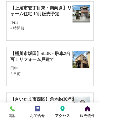
【上尾市壱丁目東・南向き】リフ
ォーム住宅 10月販売予定
小山
4 時間前
【桶川市坂田】4LDK・駐車2台
可！リフォーム戸建て
田中
2 日前
【さいたま市西区】角地約30坪の
住宅用地を販売開始
田中
電話
お問合せ
アクセス
販売物件
7月28日