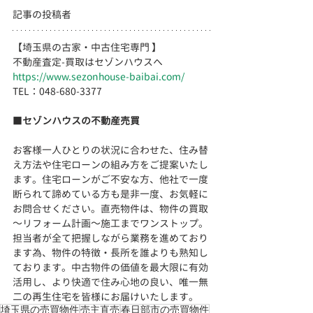
記事の投稿者
【埼玉県の古家・中古住宅専門 】
不動産査定-買取はセゾンハウスへ
https://www.sezonhouse-baibai.com/
TEL：048-680-3377 　  
■
セゾンハウスの不動産売買
お客様一人ひとりの状況に合わせた、住み替
え方法や住宅ローンの組み方をご提案いたし
ます。住宅ローンがご不安な方、他社で一度
断られて諦めている方も是非一度、お気軽に
お問合せください。直売物件は、物件の買取
～リフォーム計画～施工までワンストップ。
担当者が全て把握しながら業務を進めており
ます為、物件の特徴・長所を誰よりも熟知し
ております。
中古物件の価値を最大限に有効
活用し、より快適で住み心地の良い、
唯一無
二の再生住宅を皆様にお届けいたします。
埼玉県の売買物件
売主直売
春日部市の売買物件