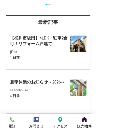
最新記事
【桶川市坂田】4LDK・駐車2台
可！リフォーム戸建て
【さいたま市西区】角地
【桶川市川田谷
田中
1 日前
約30坪の住宅用地を販売
地】リフォーム
開始
販売予定
夏季休業のお知らせ～2026～
sezonhouse
4 日前
電話
お問合せ
アクセス
販売物件
【さいたま市西区】角地約30坪の
住宅用地を販売開始