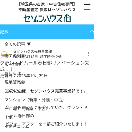
【埼玉県の古家・中古住宅専門】
不動産査定-買取はセゾンハウス
記事
全ての記事
セゾンハウス売買事業部
全ての記事
2024年3月18日
読了時間: 2分
グラン・ドムール春日部リノベーション完
販売物件
成！！
お知らせ
更新日：
2025年10月29日
現地販売会
360°VR内見
こんにちは、セゾンハウス売買事業部です。
マンション（新築・分譲・中古）
今回は以前よりご紹介していた、グラン・ド
一戸建て（新築・中古）
ムール春日部の
土地
ビフォーアフターを一部ご紹介いたします！
不動産コラム