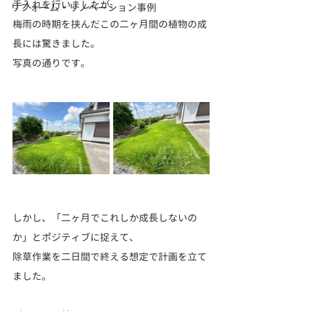
手入れを行いましたが、
リフォーム・リノベーション事例
梅雨の時期を挟んだこの二ヶ月間の植物の成
長には驚きました。
写真の通りです。
しかし、「二ヶ月でこれしか成長しないの
か」とポジティブに捉えて、
除草作業を二日間で終える想定で計画を立て
ました。