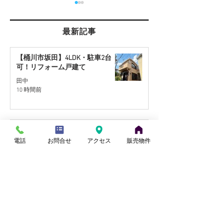
最新記事
【桶川市坂田】4LDK・駐車2台
可！リフォーム戸建て
【さいたま市西区】角地
【桶川市川田谷
田中
10 時間前
約30坪の住宅用地を販売
地】リフォーム
開始
販売予定
夏季休業のお知らせ～2026～
電話
お問合せ
アクセス
販売物件
sezonhouse
3 日前
【さいたま市西区】角地約30坪の
住宅用地を販売開始