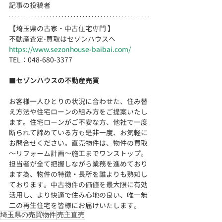
記事の投稿者
【埼玉県の古家・中古住宅専門 】
不動産査定-買取はセゾンハウスへ
https://www.sezonhouse-baibai.com/
TEL：048-680-3377 　  
■
セゾンハウスの不動産売買
お客様一人ひとりの状況に合わせた、住み替
え方法や住宅ローンの組み方をご提案いたし
ます。住宅ローンがご不安な方、他社で一度
断られて諦めている方も是非一度、お気軽に
お問合せください。直売物件は、物件の買取
～リフォーム計画～施工までワンストップ。
担当者が全て把握しながら業務を進めており
ます為、物件の特徴・長所を誰よりも熟知し
ております。
中古物件の価値を最大限に有効
活用し、より快適で住み心地の良い、
唯一無
二の再生住宅を皆様にお届けいたします。
埼玉県の売買物件
売主直売