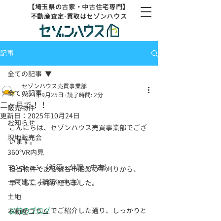
【埼玉県の古家・中古住宅専門】
不動産査定-買取はセゾンハウス
記事
全ての記事
セゾンハウス売買事業部
全ての記事
2024年9月25日
読了時間: 2分
二ヶ月で！！
販売物件
更新日：
2025年10月24日
お知らせ
こんにちは、セゾンハウス売買事業部でござ
現地販売会
います。
360°VR内見
マンション（新築・分譲・中古）
担当物件である越谷市船渡の草刈りから、
一戸建て（新築・中古）
早くも二ヶ月が経ちました。 
土地
以前のブログ
でご紹介した通り、しっかりと
不動産コラム