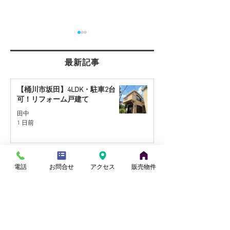
最新記事
【桶川市坂田】4LDK・駐車2台
可！リフォーム戸建て
【さいたま市西区】角地
【桶川市川田谷
田中
1 日前
約30坪の住宅用地を販売
地】リフォーム
開始
販売予定
夏季休業のお知らせ～2026～
電話
お問合せ
アクセス
販売物件
sezonhouse
4 日前