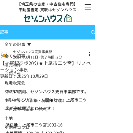
【埼玉県の古家・中古住宅専門】
不動産査定-買取はセゾンハウス
記事
全ての記事
セゾンハウス売買事業部
全ての記事
2024年3月11日
読了時間: 2分
【上尾駅徒歩20分★上尾市二ツ宮】リノベ
販売物件
ーション事例
お知らせ
更新日：
2025年10月29日
現地販売会
360°VR内見
こんにちは、セゾンハウス売買事業部です。
1月中旬にリフォーム開始した、上尾市二ツ
マンション（新築・分譲・中古）
宮が完成間近となります！
一戸建て（新築・中古）
土地
所在地：上尾市二ツ宮1092-16
不動産コラム