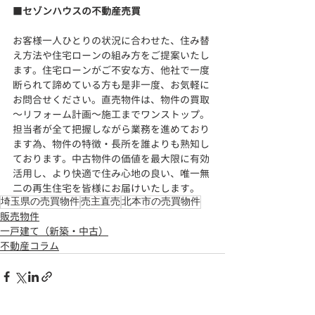
■
セゾンハウスの不動産売買
お客様一人ひとりの状況に合わせた、住み替
え方法や住宅ローンの組み方をご提案いたし
ます。住宅ローンがご不安な方、他社で一度
断られて諦めている方も是非一度、お気軽に
お問合せください。直売物件は、物件の買取
～リフォーム計画～施工までワンストップ。
担当者が全て把握しながら業務を進めており
ます為、物件の特徴・長所を誰よりも熟知し
ております。
中古物件の価値を最大限に有効
活用し、より快適で住み心地の良い、
唯一無
二の再生住宅を皆様にお届けいたします。
埼玉県の売買物件
売主直売
北本市の売買物件
販売物件
一戸建て（新築・中古）
不動産コラム