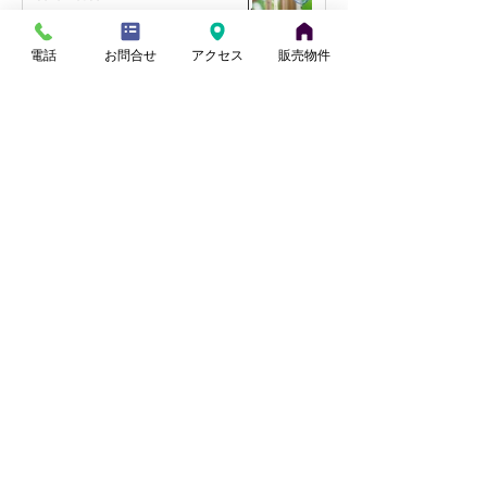
【桶川市坂田】4LDK・駐
【さいたま市西
5 日前
車2台可！リフォーム戸建
約30坪の住宅用
電話
お問合せ
アクセス
販売物件
て
開始
【上尾市壱丁目東・南向き】リフ
ォーム住宅 10月販売予定
小山
14 時間前
【桶川市坂田】4LDK・駐車2台
可！リフォーム戸建て
田中
2 日前
【さいたま市西区】角地約30坪の
住宅用地を販売開始