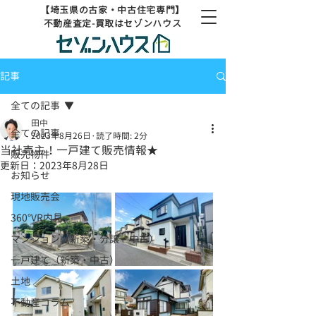
【埼玉県の古家・中古住宅専門】
不動産査定-買取はセゾンハウス
記事
全ての記事
田中
全ての記事
2023年8月26日
読了時間: 2分
当社売主！一戸建て販売情報★
販売物件
更新日：
2023年8月28日
お知らせ
現地販売会
360°VR内見
マンション（新築・分譲・中古）
一戸建て（新築・中古）
土地
不動産コラム