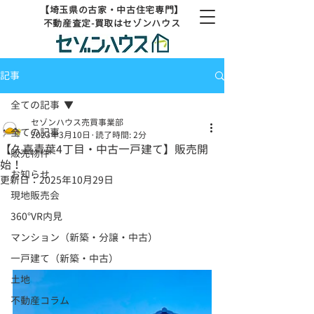
【埼玉県の古家・中古住宅専門】
不動産査定-買取はセゾンハウス
記事
全ての記事
セゾンハウス売買事業部
全ての記事
2023年3月10日
読了時間: 2分
【久喜青葉4丁目・中古一戸建て】販売開
販売物件
始！
お知らせ
更新日：
2025年10月29日
現地販売会
360°VR内見
マンション（新築・分譲・中古）
一戸建て（新築・中古）
土地
不動産コラム