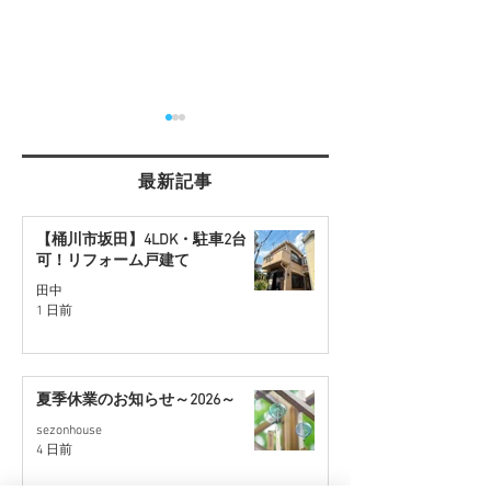
最新記事
【桶川市坂田】4LDK・駐車2台
可！リフォーム戸建て
【さいたま市西区】角地
【桶川市川田谷
田中
1 日前
約30坪の住宅用地を販売
地】リフォーム
開始
販売予定
夏季休業のお知らせ～2026～
sezonhouse
4 日前