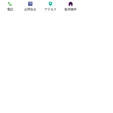
電話
お問合せ
アクセス
販売物件
【さいたま市西区】角地約30坪の
住宅用地を販売開始
田中
7月28日
【桶川市川田谷・東南角地】リフ
ォーム住宅｜9月販売予定
小山
7月27日
【蓮田駅徒歩17分】リフォーム住
宅｜9月販売予定
田中
7月21日