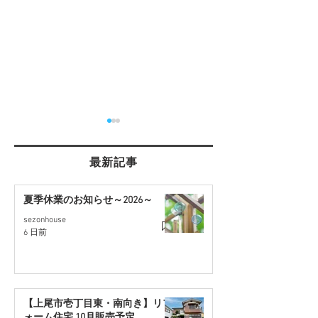
最新記事
夏季休業のお知らせ～2026～
sezonhouse
【桶川市坂田】4LDK・駐
【さいたま市西
6 日前
車2台可！リフォーム戸建
約30坪の住宅用
て
開始
【上尾市壱丁目東・南向き】リフ
ォーム住宅 10月販売予定