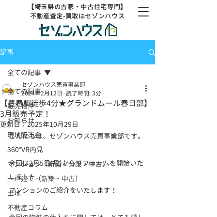
【埼玉県の古家・中古住宅専門】
不動産査定-買取はセゾンハウス
記事
全ての記事
セゾンハウス売買事業部
全ての記事
2024年2月12日
読了時間: 3分
【豊春駅徒歩4分★グランドムール春日部】
販売物件
3月販売予定！
お知らせ
更新日：
2025年10月29日
現地販売会
こんにちは、セゾンハウス売買事業部です。
360°VR内見
今回は2月5日(月)からリフォームを開始いた
マンション（新築・分譲・中古）
しました、
一戸建て（新築・中古）
マンションのご紹介をいたします！
土地
不動産コラム