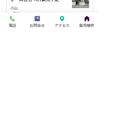
小山
1 日前
電話
お問合せ
アクセス
販売物件
【桶川市坂田】4LDK・駐車2台
可！リフォーム戸建て
田中
3 日前
【さいたま市西区】角地約30坪の
住宅用地を販売開始
田中
7月28日
【桶川市川田谷・東南角地】リフ
ォーム住宅｜9月販売予定