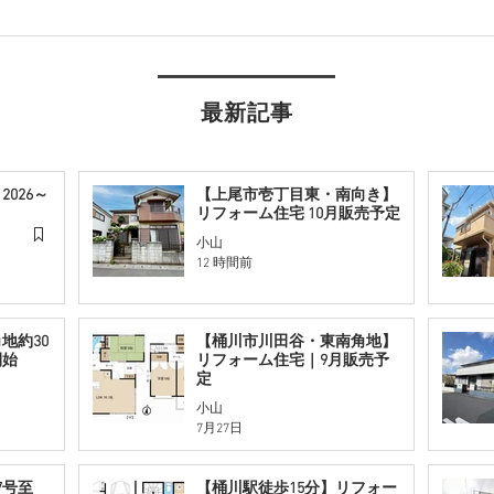
最新記事
026～
【上尾市壱丁目東・南向き】
リフォーム住宅 10月販売予定
小山
12 時間前
地約30
【桶川市川田谷・東南角地】
開始
リフォーム住宅｜9月販売予
定
小山
7月27日
7号至
【桶川駅徒歩15分】リフォー