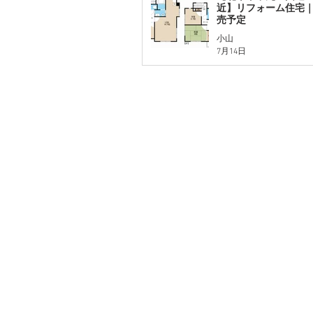
近】リフォーム住宅｜
売予定
小山
7月14日
株式会社セゾンハウス
〒337-0051 埼玉県さいたま市見
048-680-3377
​TEL
受付時間：9：
048-680-3378
FAX
info@sezonhouse.co.jp
コーポレートサイト