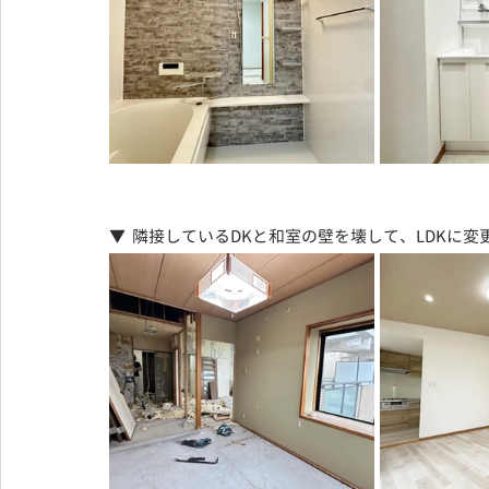
▼  隣接しているDKと和室の壁を壊して、LDKに変