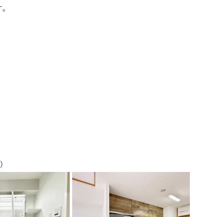
す。
換）