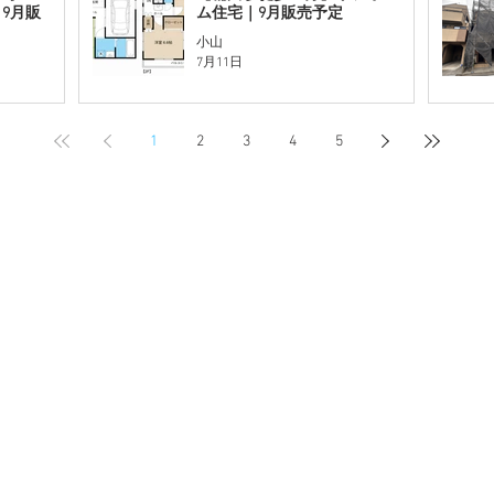
9月販
ム住宅｜9月販売予定
小山
7月11日
1
2
3
4
5
​買取の強み
買取事例
買取の流れ
会社
プライバシーポリシー
お問い合わせ
GoogleMAPで見る
沼区東大宮5-10-10
30～17：30 ※WEBは24時間受付中