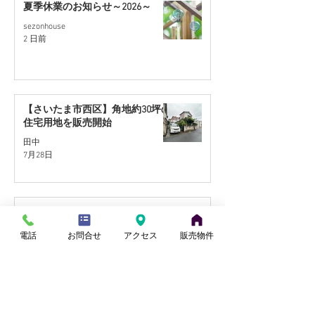
夏季休業のお知らせ～2026～
sezonhouse
【桶川市川田谷・東南角
【蓮田駅徒歩17
2 日前
地】リフォーム住宅｜9月
ォーム住宅｜9
販売予定
【さいたま市西区】角地約30坪の
住宅用地を販売開始
田中
7月28日
【桶川市川田谷・東南角地】リフ
ォーム住宅｜9月販売予定
電話
お問合せ
アクセス
販売物件
小山
7月27日