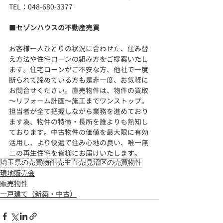
TEL：048-680-3377 　  
■
セゾンハウスの不動産売買
お客様一人ひとりの状況に合わせた、住み替
え方法や住宅ローンの組み方をご提案いたし
ます。住宅ローンがご不安な方、他社で一度
断られて諦めている方も是非一度、お気軽に
お問合せください。直売物件は、物件の買取
～リフォーム計画～施工までワンストップ。
担当者が全て把握しながら業務を進めており
ます為、物件の特徴・長所を誰よりも熟知し
ております。
中古物件の価値を最大限に有効
活用し、より快適で住み心地の良い、
唯一無
二の再生住宅を皆様にお届けいたします。
埼玉県の売買物件
売主直売
見沼区の売買物件
現地販売会
販売物件
一戸建て（新築・中古）