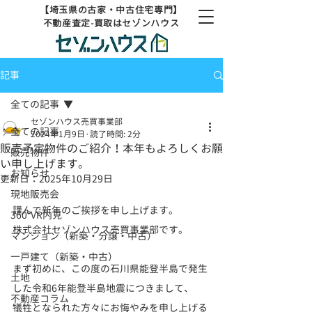
【埼玉県の古家・中古住宅専門】
不動産査定-買取はセゾンハウス
記事
全ての記事
セゾンハウス売買事業部
全ての記事
2024年1月9日
読了時間: 2分
販売予定物件のご紹介！本年もよろしくお願
販売物件
い申し上げます。
お知らせ
更新日：
2025年10月29日
現地販売会
謹んで新年のご挨拶を申し上げます。
360°VR内見
株式会社セゾンハウス売買事業部です。
マンション（新築・分譲・中古）
一戸建て（新築・中古）
まず初めに、この度の石川県能登半島で発生
土地
した令和6年能登半島地震につきまして、
不動産コラム
犠牲となられた方々にお悔やみを申し上げる