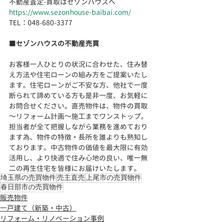
不動産査定-買取はセゾンハウスへ
https://www.sezonhouse-baibai.com/
TEL：048-680-3377 　  
■
セゾンハウスの不動産売買
お客様一人ひとりの状況に合わせた、住み替
え方法や住宅ローンの組み方をご提案いたし
ます。住宅ローンがご不安な方、他社で一度
断られて諦めている方も是非一度、お気軽に
お問合せください。直売物件は、物件の買取
～リフォーム計画～施工までワンストップ。
担当者が全て把握しながら業務を進めており
ます為、物件の特徴・長所を誰よりも熟知し
ております。
中古物件の価値を最大限に有効
活用し、より快適で住み心地の良い、
唯一無
二の再生住宅を皆様にお届けいたします。
埼玉県の売買物件
売主直売
上尾市の売買物件
春日部市の売買物件
販売物件
一戸建て（新築・中古）
リフォーム・リノベーション事例