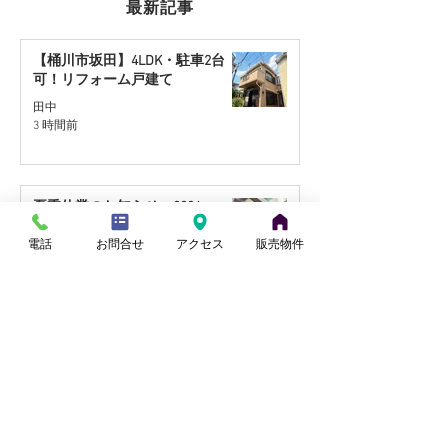
最新記事
【桶川市坂田】4LDK・駐車2台
可！リフォーム戸建て
【さいたま市西区】角地
【桶川市川田谷
田中
3 時間前
約30坪の住宅用地を販売
地】リフォーム
開始
販売予定
夏季休業のお知らせ～2026～
sezonhouse
電話
お問合せ
アクセス
販売物件
3 日前
【さいたま市西区】角地約30坪の
住宅用地を販売開始
田中
7月28日