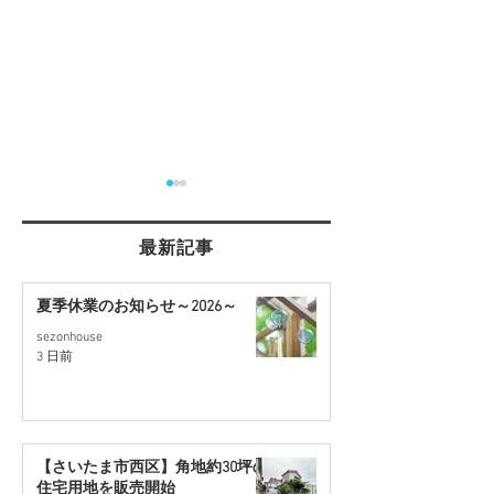
最新記事
夏季休業のお知らせ～2026～
sezonhouse
【桶川市川田谷・東南角
【蓮田駅徒歩17
3 日前
地】リフォーム住宅｜9月
ォーム住宅｜9
販売予定
【さいたま市西区】角地約30坪の
住宅用地を販売開始