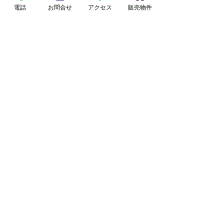
小山
電話
お問合せ
アクセス
販売物件
7月14日
【桶川駅徒歩15分】リフォーム住
宅｜9月販売予定
小山
7月11日
【南鳩ケ谷駅徒歩9分】リフォー
ム住宅｜7月販売予定
田中
6月30日
【桶川駅徒歩22分】フルリフォー
ム済住宅★7月販売予定