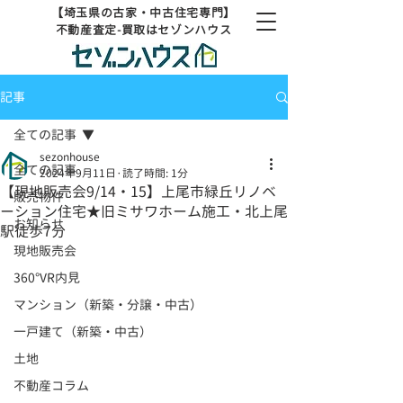
【埼玉県の古家・中古住宅専門】
不動産査定-買取はセゾンハウス
記事
全ての記事
sezonhouse
全ての記事
2024年9月11日
読了時間: 1分
【現地販売会9/14・15】上尾市緑丘リノベ
販売物件
ーション住宅★旧ミサワホーム施工・北上尾
お知らせ
駅徒歩7分
現地販売会
360°VR内見
マンション（新築・分譲・中古）
一戸建て（新築・中古）
土地
不動産コラム