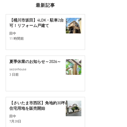
最新記事
【桶川市坂田】4LDK・駐車2台
可！リフォーム戸建て
【さいたま市西区】角地
【桶川市川田谷
田中
11 時間前
約30坪の住宅用地を販売
地】リフォーム
開始
販売予定
夏季休業のお知らせ～2026～
sezonhouse
3 日前
【さいたま市西区】角地約30坪の
住宅用地を販売開始
田中
7月28日