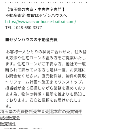
【埼玉県の古家・中古住宅専門 】
不動産査定-買取はセゾンハウスへ
https://www.sezonhouse-baibai.com/
TEL：048-680-3377 　
■
セゾンハウスの不動産売買
 お客様一人ひとりの状況に合わせた、住み替
え方法や住宅ローンの組み方をご提案いたし
ます。住宅ローンがご不安な方、他社で一度
断られて諦めている方も是非一度、お気軽に
お問合せください。直売物件は、物件の買取
～リフォーム計画～施工までワンストップ。
担当者が全て把握しながら業務を進めており
ます為、物件の特徴・長所を誰よりも熟知し
ております。安心と信頼をお届けいたしま
す。
埼玉県の売買物件
売主直売
北本市の売買物件
現地販売会
販売物件