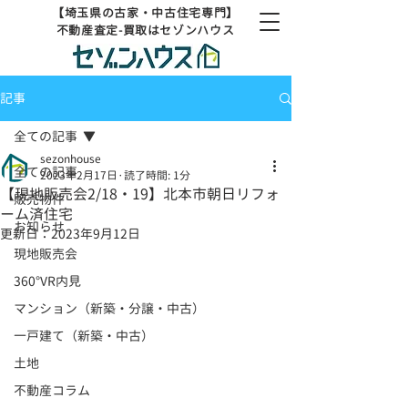
【埼玉県の古家・中古住宅専門】
不動産査定-買取はセゾンハウス
記事
全ての記事
sezonhouse
全ての記事
2023年2月17日
読了時間: 1分
【現地販売会2/18・19】北本市朝日リフォ
販売物件
ーム済住宅
お知らせ
更新日：
2023年9月12日
現地販売会
360°VR内見
マンション（新築・分譲・中古）
一戸建て（新築・中古）
土地
不動産コラム