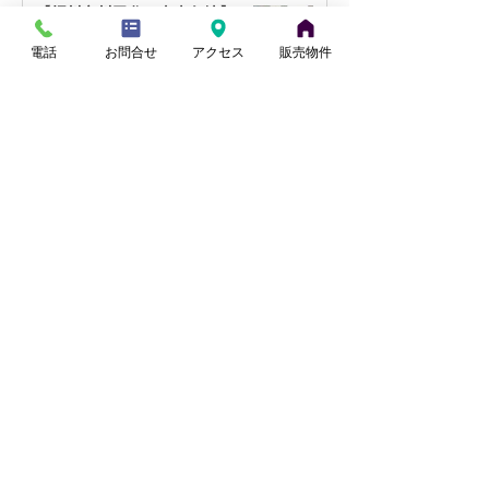
【桶川市川田谷・東南角地】リフ
ォーム住宅｜9月販売予定
電話
お問合せ
アクセス
販売物件
小山
7月27日
【蓮田駅徒歩17分】リフォーム住
宅｜9月販売予定
田中
7月21日
【北本市中丸・国道17号至近】リ
フォーム住宅｜9月販売予定
小山
7月14日