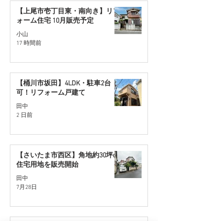
【上尾市壱丁目東・南向き】リフ
ォーム住宅 10月販売予定
小山
17 時間前
【桶川市坂田】4LDK・駐車2台
可！リフォーム戸建て
田中
2 日前
【さいたま市西区】角地約30坪の
住宅用地を販売開始
田中
7月28日