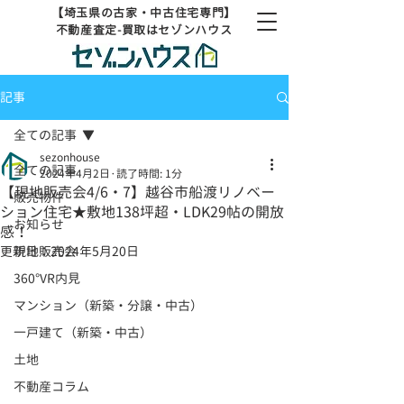
【埼玉県の古家・中古住宅専門】
不動産査定-買取はセゾンハウス
記事
全ての記事
sezonhouse
全ての記事
2024年4月2日
読了時間: 1分
【現地販売会4/6・7】越谷市船渡リノベー
販売物件
ション住宅★敷地138坪超・LDK29帖の開放
お知らせ
感！
更新日：
現地販売会
2024年5月20日
360°VR内見
マンション（新築・分譲・中古）
一戸建て（新築・中古）
土地
不動産コラム