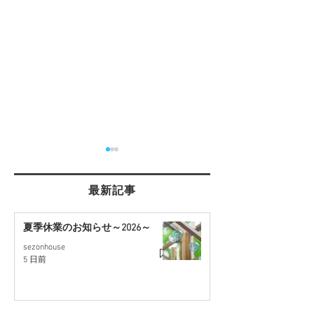
最新記事
夏季休業のお知らせ～2026～
sezonhouse
【桶川市坂田】4LDK・駐
【さいたま市西
5 日前
車2台可！リフォーム戸建
約30坪の住宅用
て
開始