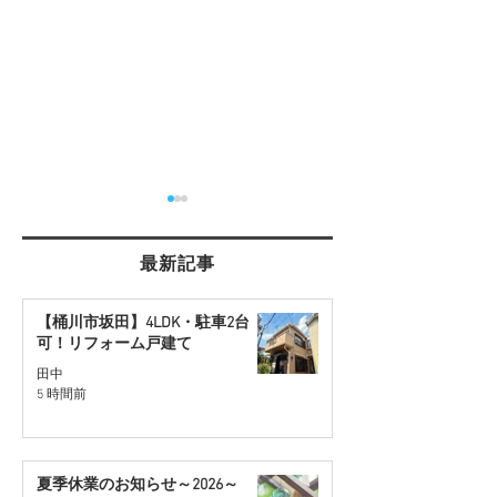
最新記事
【桶川市坂田】4LDK・駐車2台
可！リフォーム戸建て
【さいたま市西区】角地
【桶川市川田谷
田中
5 時間前
約30坪の住宅用地を販売
地】リフォーム
開始
販売予定
夏季休業のお知らせ～2026～