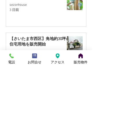
sezonhouse
3 日前
【さいたま市西区】角地約30坪の
住宅用地を販売開始
田中
7月28日
電話
お問合せ
アクセス
販売物件
【桶川市川田谷・東南角地】リフ
ォーム住宅｜9月販売予定
小山
7月27日
【蓮田駅徒歩17分】リフォーム住
宅｜9月販売予定