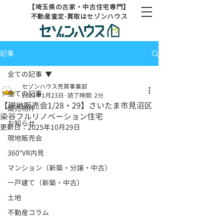
【埼玉県の古家・中古住宅専門】
不動産査定-買取はセゾンハウス
記事
全ての記事
セゾンハウス売買事業部
全ての記事
2023年1月23日
読了時間: 2分
【現地販売会1/28・29】さいたま市見沼区
販売物件
染谷フルリノベーション住宅
お知らせ
更新日：
2025年10月29日
現地販売会
360°VR内見
マンション（新築・分譲・中古）
一戸建て（新築・中古）
土地
不動産コラム