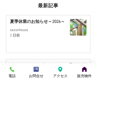
最新記事
夏季休業のお知らせ～2026～
sezonhouse
【北本市中丸・国道17号
【桶川駅徒歩15
2 日前
至近】リフォーム住宅｜9
ォーム住宅｜9
月販売予定
【さいたま市西区】角地約30坪の
住宅用地を販売開始
電話
お問合せ
アクセス
販売物件
田中
7月28日
【桶川市川田谷・東南角地】リフ
ォーム住宅｜9月販売予定
小山
7月27日