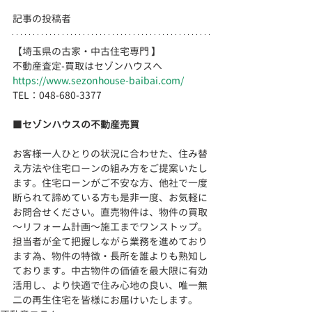
記事の投稿者
【埼玉県の古家・中古住宅専門 】
不動産査定-買取はセゾンハウスへ
https://www.sezonhouse-baibai.com/
TEL：048-680-3377 　  
■
セゾンハウスの不動産売買
お客様一人ひとりの状況に合わせた、住み替
え方法や住宅ローンの組み方をご提案いたし
ます。住宅ローンがご不安な方、他社で一度
断られて諦めている方も是非一度、お気軽に
お問合せください。直売物件は、物件の買取
～リフォーム計画～施工までワンストップ。
担当者が全て把握しながら業務を進めており
ます為、物件の特徴・長所を誰よりも熟知し
ております。
中古物件の価値を最大限に有効
活用し、より快適で住み心地の良い、
唯一無
二の再生住宅を皆様にお届けいたします。