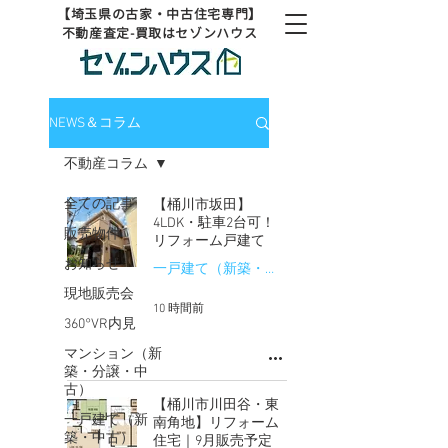
【埼玉県の古家・中古住宅専門】
不動産査定-買取はセゾンハウス
NEWS＆コラム
不動産コラム
全ての記事
【桶川市坂田】
4LDK・駐車2台可！
販売物件
リフォーム戸建て
お知らせ
一戸建て（新築・中古）
現地販売会
10 時間前
360°VR内見
マンション（新
築・分譲・中
古）
【桶川市川田谷・東
一戸建て（新
南角地】リフォーム
築・中古）
住宅｜9月販売予定